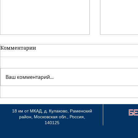
Комментарии
Ваш комментарий...
От нас за радугу ушла
В Сокольн
основательница
всероссий
питомника "Белолакай"
собак 2хС
Б
18 км от МКАД, д. Кулаково, Раменский
несравненная Ангел
район, Московская обл., Россия,
Айона Атлант
140125