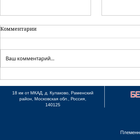
Комментарии
Ваш комментарий...
"WINNER-2013" и
CACIB FCI 
"GOLDEN FAIR-2013", 7 и 8
Великий Н
сентября 2013, Минск
Б
18 км от МКАД, д. Кулаково, Раменский
район, Московская обл., Россия,
140125
Племенн