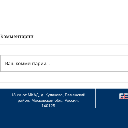
Комментарии
Ваш комментарий...
"WINNER-2013" и
CACIB FCI 
"GOLDEN FAIR-2013", 7 и 8
Великий Н
сентября 2013, Минск
Б
18 км от МКАД, д. Кулаково, Раменский
район, Московская обл., Россия,
140125