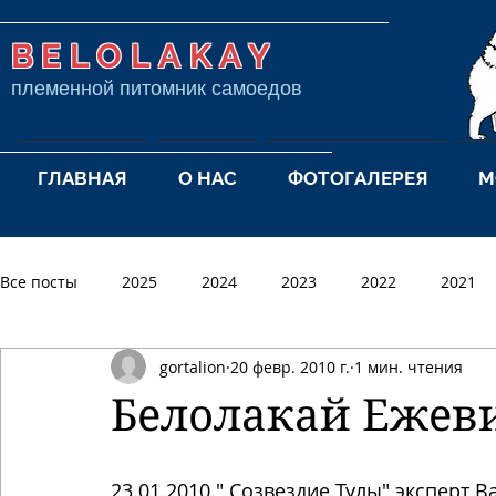
BELOLAKAY
племенной питомник самоедов
ГЛАВНАЯ
О НАС
ФОТОГАЛЕРЕЯ
М
Все посты
2025
2024
2023
2022
2021
gortalion
20 февр. 2010 г.
1 мин. чтения
2012
2011
2010
2009
2008
2007
Белолакай Ежев
23.01.2010." Созвездие Тулы" эксперт