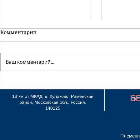
Комментарии
Антей моно
Ваш комментарий...
Региональ
монопород
Гран При 
Б
18 км от МКАД, д. Кулаково, Раменский
район, Московская обл., Россия,
140125
Племенн