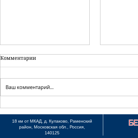
Комментарии
Ваш комментарий...
"Империя з
Фотоотчет о
монопородной выставке
в Братислава в рамках
Б
18 км от МКАД, д. Кулаково, Раменский
World Dog Show-2009
район, Московская обл., Россия,
140125