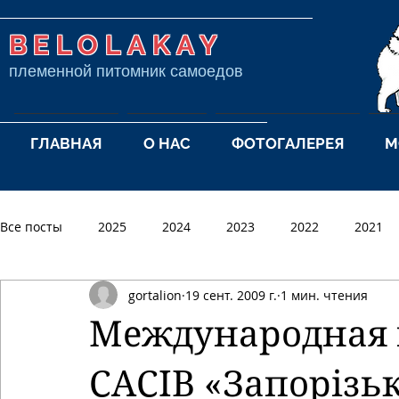
BELOLAKAY
племенной питомник самоедов
ГЛАВНАЯ
О НАС
ФОТОГАЛЕРЕЯ
М
Все посты
2025
2024
2023
2022
2021
gortalion
19 сент. 2009 г.
1 мин. чтения
2012
2011
2010
2009
2008
2007
Международная в
CACIB «Запорізьк